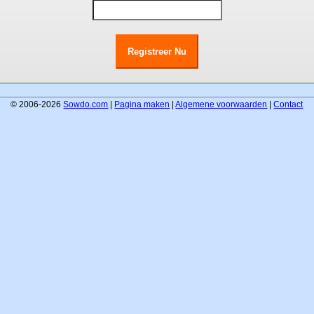
© 2006-2026
Sowdo.com
|
Pagina maken
|
Algemene voorwaarden
|
Contact